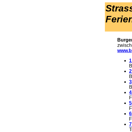
Stras
Ferie
.
Burge
zwisch
www.bu
1
B
2
B
3
B
4
F
5
F
6
F
7
T