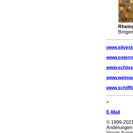
Rhein
Bingen
www.silves
www.osterr
www.schlos
www.weinw
www.schifff
+
E-Mail
© 1999-202
Änderungen 
Stand:
Sonnt