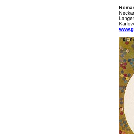
Roman
Neckar
Langen
Karlov
www.g