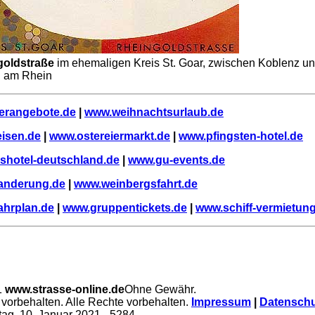
goldstraße
im ehemaligen Kreis St. Goar, zwischen Koblenz u
 am Rhein
terangebote.de
|
www.weihnachtsurlaub.de
eisen.de
|
www.ostereiermarkt.de
|
www.pfingsten-hotel.de
shotel-deutschland.de
|
www.gu-events.de
anderung.de
|
www.weinbergsfahrt.de
ahrplan.de
|
www.gruppentickets.de
|
www.schiff-vermietun
1
www.strasse-online.de
Ohne Gewähr.
vorbehalten. Alle Rechte vorbehalten.
Impressum
|
Datenschu
ag, 10. Januar 2021
- 5284